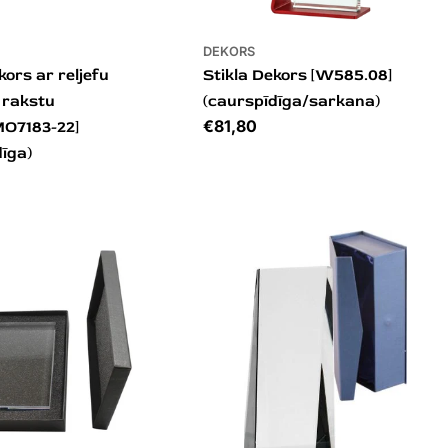
DEKORS
kors ar reljefu
Stikla Dekors [W585.08]
 rakstu
(caurspīdīga/sarkana)
Cena
€81,80
O7183-22]
dīga)