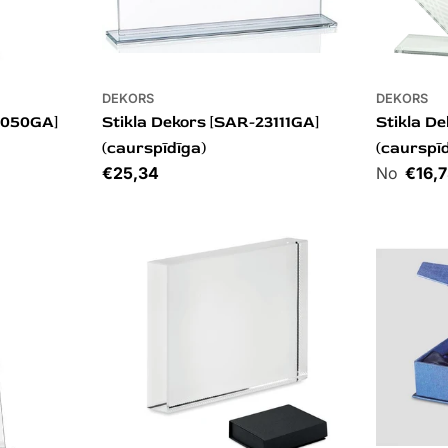
DEKORS
DEKORS
4050GA]
Stikla Dekors [SAR-23111GA]
Stikla De
(caurspīdīga)
(caurspī
Cena
€25,34
Cena
€16,