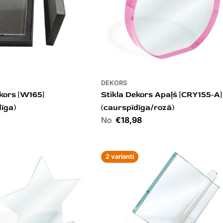
DEKORS
ekors [W165]
Stikla Dekors Apaļš [CRY155-A]
dīga)
(caurspīdīga/rozā)
Cena
€18,98
2 varianti