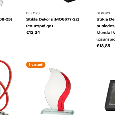
DEKORS
DEKORS
08-25]
Stikla Dekors [MO6677-22]
Stikla De
(caurspīdīga)
puslodes
Cena
€13,34
Mondal[M
(caurspī
Cena
€18,85
3 varianti