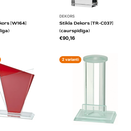
DEKORS
ekors [W164]
Stikla Dekors [TR-C037]
dīga)
(caurspīdīga)
Cena
€90,16
2 varianti