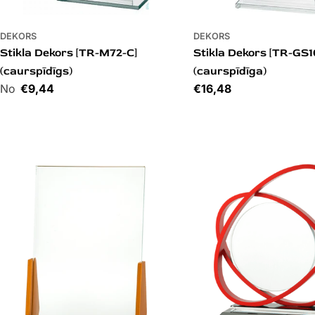
DEKORS
DEKORS
Stikla Dekors [TR-M72-C]
Stikla Dekors [TR-GS1
(caurspīdīgs)
(caurspīdīga)
Cena
€9,44
Cena
€16,48