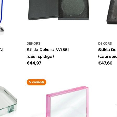
DEKORS
DEKORS
A]
Stikla Dekors [W155]
Stikla D
(caurspīdīga)
(caurspī
Cena
€44,97
Cena
€47,60
5 varianti