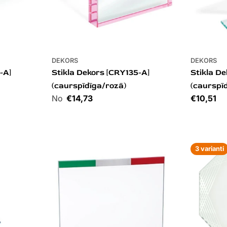
DEKORS
DEKORS
-A]
Stikla Dekors [CRY135-A]
Stikla D
(caurspīdīga/rozā)
(caurspī
Cena
€14,73
Cena
€10,51
3 varianti