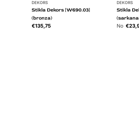
DEKORS
DEKORS
Stikla Dekors [W690.03]
Stikla De
(bronza)
(sarkana
Cena
€135,75
Cena
€23,
DURVJU IZKĀRTNE
DEKORS
Personalizēta durvju izkārtne
Stikla D