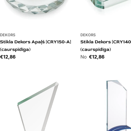
DEKORS
DEKORS
Stikla Dekors Apaļš [CRY150-A]
Stikla Dekors [CRY140
(caurspīdīga)
(caurspīdīga)
Cena
€12,86
Cena
€12,86