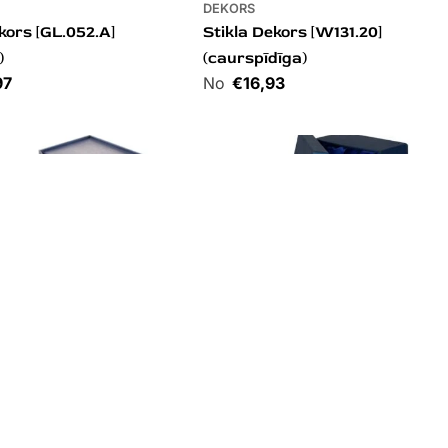
DEKORS
kors [GL.052.A]
Stikla Dekors [W131.20]
)
(caurspīdīga)
97
Cena
€16,93
DEKORS
ekors 3D[TR-T026]
Stikla Dekors 3D[TR-T027]