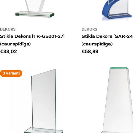
DEKORS
DEKORS
Stikla Dekors [TR-GS201-27]
Stikla Dekors [SAR-2
(caurspīdīgs)
(caurspīdīga)
Cena
€33,02
Cena
€58,89
3 varianti