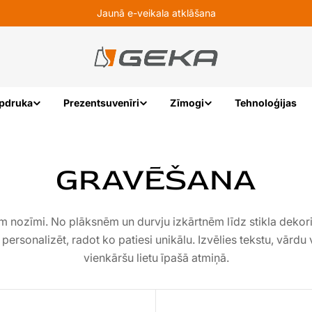
Jaunā e-veikala atklāšana
pdruka
Prezentsuvenīri
Zīmogi
Tehnoloģijas
GRAVĒŠANA
ām nozīmi. No plāksnēm un durvju izkārtnēm līdz stikla deko
ersonalizēt, radot ko patiesi unikālu. Izvēlies tekstu, vārdu
vienkāršu lietu īpašā atmiņā.