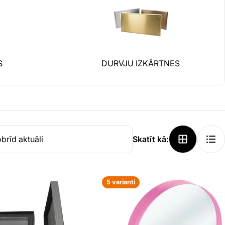
S
DURVJU IZKĀRTNES
Skatīt kā:
5 varianti