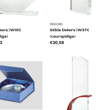
DEKORS
kors [W101]
Stikla Dekors [W371]
dīga)
(caurspīdīga)
73
Cena
€30,58