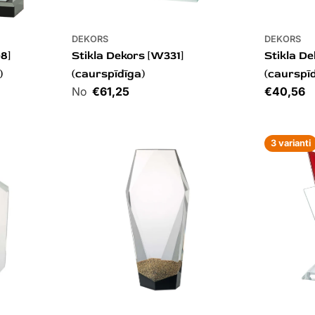
DEKORS
DEKORS
8]
Stikla Dekors [W331]
Stikla D
)
(caurspīdīga)
(caurspī
Cena
€61,25
Cena
€40,56
3 varianti