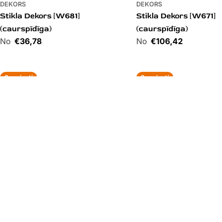
DEKORS
DEKORS
Stikla Dekors [W681]
Stikla Dekors [W671]
(caurspīdīga)
(caurspīdīga)
Cena
€36,78
Cena
€106,42
3 varianti
2 varianti
DEKORS
DEKORS
Stikla Dekors [W291]
Stikla Dekors [W321]