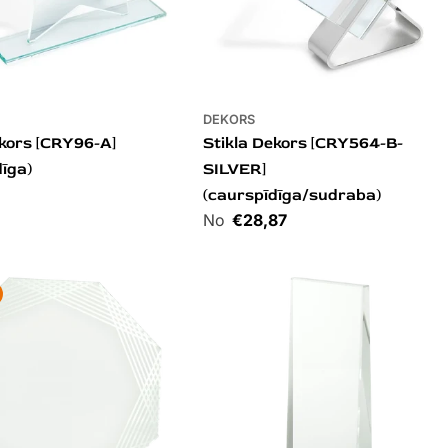
DEKORS
ekors [CRY96-A]
Stikla Dekors [CRY564-B-
dīga)
SILVER]
(caurspīdīga/sudraba)
Cena
€28,87