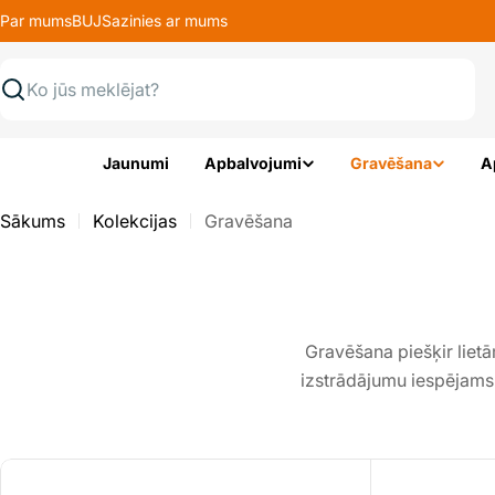
Pāriet
Par mums
BUJ
Sazinies ar mums
uz
saturu
Meklēt
Jaunumi
Apbalvojumi
Gravēšana
A
Sākums
Kolekcijas
Gravēšana
Gravēšana piešķir liet
izstrādājumu iespējams p