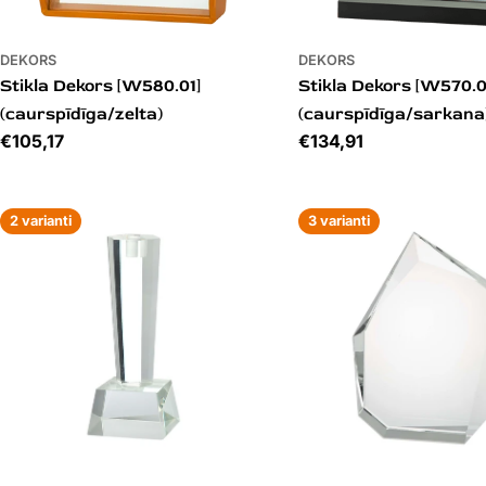
DEKORS
DEKORS
Stikla Dekors [W580.01]
Stikla Dekors [W570.0
(caurspīdīga/zelta)
(caurspīdīga/sarkana
Cena
€105,17
Cena
€134,91
2 varianti
3 varianti