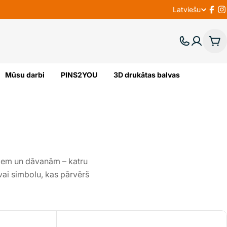
Latviešu
V
Fac
I
A
Gr
L
Mūsu darbi
PINS2YOU
3D drukātas balvas
O
D
A
riem un dāvanām – katru
 vai simbolu, kas pārvērš