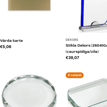
DEKORS
Vārda karte
Stikla Dekors [26041G
Cena
€5,06
(caurspīdīga/zila)
Cena
€39,07
6 varianti