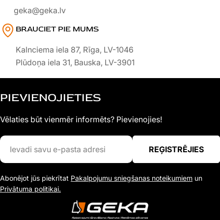
geka@geka.lv
BRAUCIET PIE MUMS
Kalnciema iela 87, Rīga, LV-1046
Plūdoņa iela 31, Bauska, LV-3901
PIEVIENOJIETIES
Vēlaties būt vienmēr informēts? Pievienojies!
Ievadi
REĢISTRĒJIES
savu
e-
Abonējot jūs piekrītat
Pakalpojumu sniegšanas noteikumiem
un
pasta
Privātuma politikai.
adresi