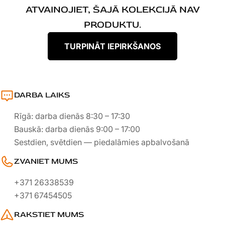
I
ATVAINOJIET, ŠAJĀ KOLEKCIJĀ NAV
J
PRODUKTU.
A
TURPINĀT IEPIRKŠANOS
:
DARBA LAIKS
Rīgā: darba dienās 8:30 – 17:30
Bauskā: darba dienās 9:00 – 17:00
Sestdien, svētdien — piedalāmies apbalvošanā
ZVANIET MUMS
+371 26338539
+371 67454505
RAKSTIET MUMS