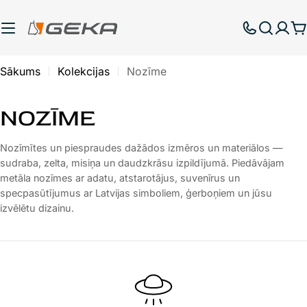
Pāriet
uz
G
saturu
Sākums
Kolekcijas
Nozīme
K
NOZĪME
A
Nozīmītes un piespraudes dažādos izmēros un materiālos —
sudraba, zelta, misiņa un daudzkrāsu izpildījumā. Piedāvājam
T
metāla nozīmes ar adatu, atstarotājus, suvenīrus un
E
specpasūtījumus ar Latvijas simboliem, ģerboņiem un jūsu
izvēlētu dizainu.
G
O
R