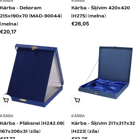
KĀRBA
KĀRBA
Kārba - Dekoram
Kārba - Šķīvim 420x420
215x190x70 [MAD-90044]
[H275] (melna)
Cena
€26,05
(melna)
Cena
€20,17
PIEVIENOT GROZAM
PIEVIENOT GROZAM
KĀRBA
KĀRBA
Kārba - Plāksnei [H242.09]
Kārba - Šķīvim 217x217x32
167x206x31 (zila)
[H223] (zila)