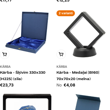
Cena
€17,77
Cena
€12,25
2 varianti
PIEVIENOT GROZAM
PIEVIENOT GROZAM
KĀRBA
KĀRBA
Kārba - Šķīvim 330x330
Kārba - Medaļai [B160]
[H225] (zila)
70x70x20 (melna)
Cena
€23,73
Cena
€4,08