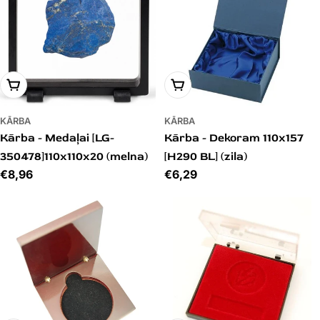
PIEVIENOT GROZAM
PIEVIENOT GROZAM
KĀRBA
KĀRBA
Kārba - Medaļai [LG-
Kārba - Dekoram 110x157
350478]110x110x20 (melna)
[H290 BL] (zila)
Cena
€8,96
Cena
€6,29