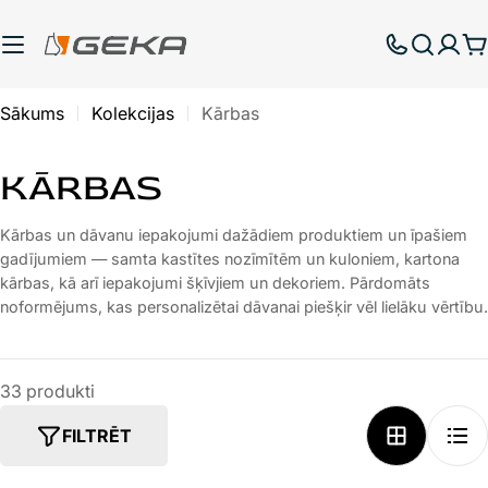
Pāriet
uz
G
saturu
Sākums
Kolekcijas
Kārbas
K
KĀRBAS
A
Kārbas un dāvanu iepakojumi dažādiem produktiem un īpašiem
gadījumiem — samta kastītes nozīmītēm un kuloniem, kartona
T
kārbas, kā arī iepakojumi šķīvjiem un dekoriem. Pārdomāts
E
noformējums, kas personalizētai dāvanai piešķir vēl lielāku vērtību.
G
33 produkti
O
R
FILTRĒT