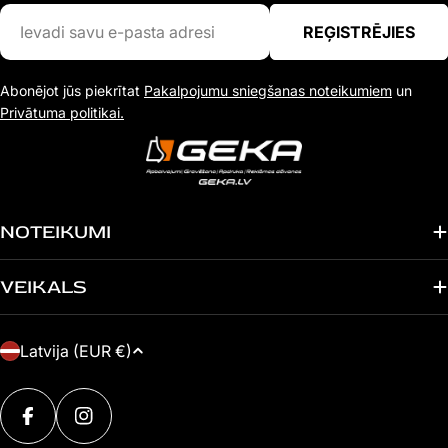
Ievadi
REĢISTRĒJIES
savu
e-
Abonējot jūs piekrītat
Pakalpojumu sniegšanas noteikumiem
un
pasta
Privātuma politikai.
adresi
NOTEIKUMI
VEIKALS
V
Latvija (EUR €)
A
Maksājuma
L
metodes
FACEBOOK
INSTAGRAM