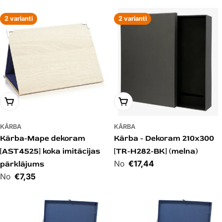
I
J
2 varianti
2 varianti
A
:
PIEVIENOT GROZAM
PIEVIENOT GROZAM
KĀRBA
KĀRBA
Kārba-Mape dekoram
Kārba - Dekoram 210x300
[AST4525] koka imitācijas
[TR-H282-BK] (melna)
Cena
€17,44
pārklājums
Cena
€7,35