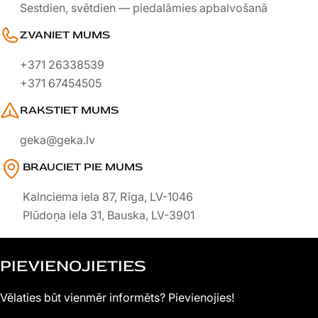
Sestdien, svētdien — piedalāmies apbalvošanā
ZVANIET MUMS
+371 26338539
+371 67454505
RAKSTIET MUMS
geka@geka.lv
BRAUCIET PIE MUMS
Kalnciema iela 87, Rīga, LV-1046
Plūdoņa iela 31, Bauska, LV-3901
PIEVIENOJIETIES
Vēlaties būt vienmēr informēts? Pievienojies!