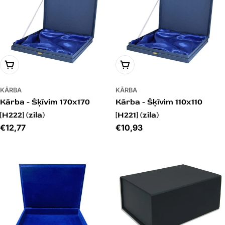
PIEVIENOT GROZAM
PIEVIENOT GROZAM
KĀRBA
KĀRBA
Kārba - Šķīvim 170x170
Kārba - Šķīvim 110x110
[H222] (zila)
[H221] (zila)
Cena
€12,77
Cena
€10,93