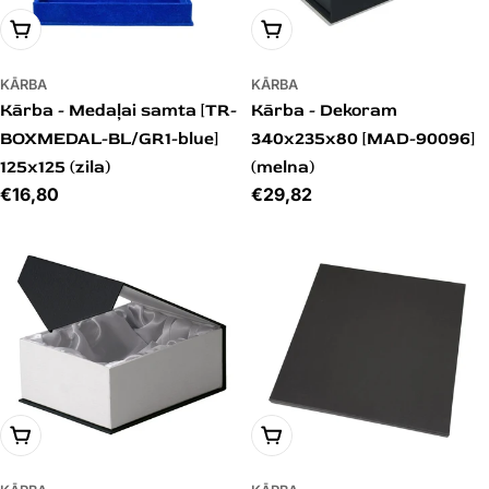
PIEVIENOT GROZAM
PIEVIENOT GROZAM
KĀRBA
KĀRBA
Kārba - Medaļai samta [TR-
Kārba - Dekoram
BOXMEDAL-BL/GR1-blue]
340x235x80 [MAD-90096]
125x125 (zila)
(melna)
Cena
€16,80
Cena
€29,82
PIEVIENOT GROZAM
PIEVIENOT GROZAM