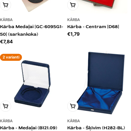
PIEVIENOT GROZAM
PIEVIENOT GROZAM
KĀRBA
KĀRBA
Kārba Medaļai [GC-6095G1-
Kārba - Centram [D68]
Cena
€1,79
50] (sarkankoka)
Cena
€7,84
2 varianti
PIEVIENOT GROZAM
PIEVIENOT GROZAM
KĀRBA
KĀRBA
Kārba - Medaļai (B121.09)
Kārba - Šķīvim (H282-BL)