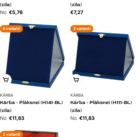
(zila)
(zila)
Cena
€5,76
Cena
€7,27
6 varianti
3 varianti
PIEVIENOT GROZAM
PIEVIENOT GROZAM
KĀRBA
KĀRBA
Kārba - Plāksnei (H141-BL)
Kārba - Plāksnei (H111-BL)
(zila)
(zila)
Cena
€11,83
Cena
€11,83
2 varianti