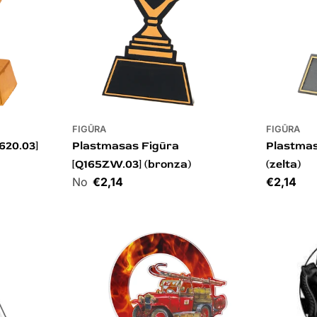
FIGŪRA
FIGŪRA
620.03]
Plastmasas Figūra
Plastmas
[Q165ZW.03] (bronza)
(zelta)
Cena
€2,14
Cena
€2,14