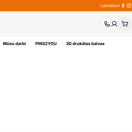
Latviešu
V
Fac
I
A
Gr
L
Mūsu darbi
PINS2YOU
3D drukātas balvas
O
D
A