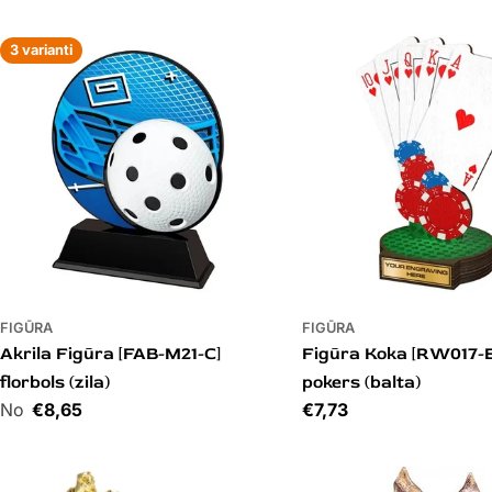
3 varianti
FIGŪRA
FIGŪRA
Akrila Figūra [FAB-M21-C]
Figūra Koka [RW017-E
florbols (zila)
pokers (balta)
Cena
€8,65
Cena
€7,73