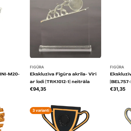
FIGŪRA
FIGŪRA
INI-M20-
Ekskluzīva Figūra akrila- Vīri
Ekskluzīv
ar lodi [TRK1012-1] neitrāla
[BEL757-5
Cena
€94,35
Cena
€31,35
3 varianti