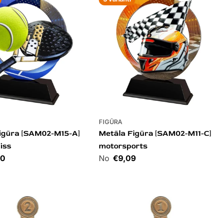
FIGŪRA
igūra [SAM02-M15-A]
Metāla Figūra [SAM02-M11-C]
iss
motorsports
60
Cena
€9,09