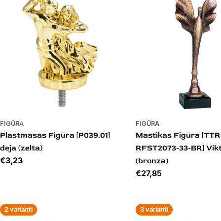
FIGŪRA
FIGŪRA
Plastmasas Figūra [P039.01]
Mastikas Figūra [TTR
deja (zelta)
RFST2073-33-BR] Vikt
Cena
€3,23
(bronza)
Cena
€27,85
2 varianti
3 varianti