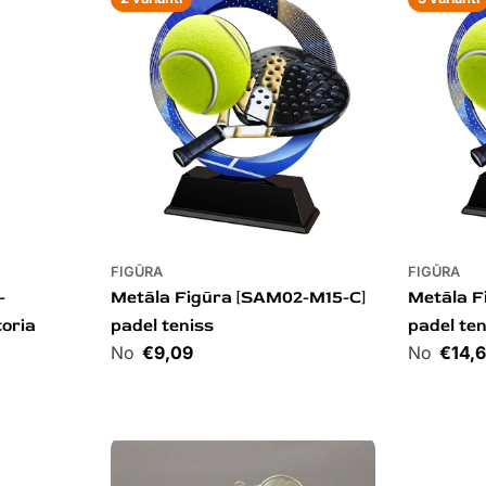
FIGŪRA
FIGŪRA
-
Metāla Figūra [SAM02-M15-C]
Metāla F
oria
padel teniss
padel ten
Cena
€9,09
Cena
€14,