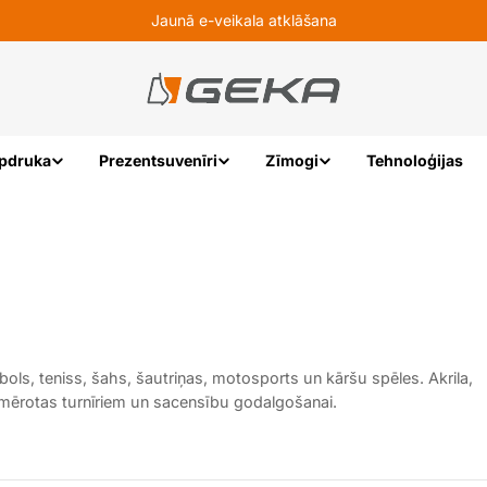
Jaunā e-veikala atklāšana
pdruka
Prezentsuvenīri
Zīmogi
Tehnoloģijas
ls, teniss, šahs, šautriņas, motosports un kāršu spēles. Akrila,
iemērotas turnīriem un sacensību godalgošanai.