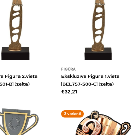
FIGŪRA
a Figūra 2.vieta
Ekskluzīva Figūra 1.vieta
01-B] (zelta)
[BEL757-500-C] (zelta)
Cena
€32,21
3 varianti