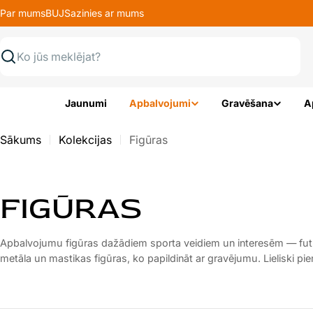
Pāriet
Par mums
BUJ
Sazinies ar mums
uz
saturu
Meklēt
Jaunumi
Apbalvojumi
Gravēšana
A
Sākums
Kolekcijas
Figūras
K
FIGŪRAS
A
Apbalvojumu figūras dažādiem sporta veidiem un interesēm — futbo
metāla un mastikas figūras, ko papildināt ar gravējumu. Lieliski p
T