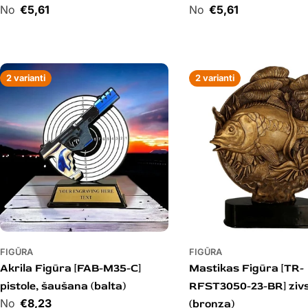
Cena
€5,61
Cena
€5,61
2 varianti
2 varianti
FIGŪRA
FIGŪRA
Akrila Figūra [FAB-M35-C]
Mastikas Figūra [TR-
pistole, šaušana (balta)
RFST3050-23-BR] ziv
Cena
€8,23
(bronza)