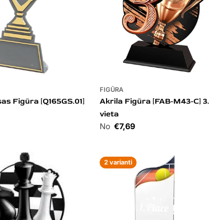
FIGŪRA
as Figūra [Q165GS.01]
Akrila Figūra [FAB-M43-C] 3.
vieta
Cena
€7,69
2 varianti