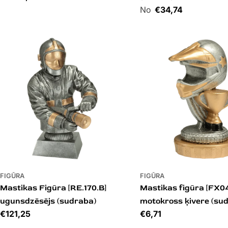
Cena
€34,74
FIGŪRA
FIGŪRA
Mastikas Figūra [RE.170.B]
Mastikas figūra [FX04
ugunsdzēsējs (sudraba)
motokross ķivere (su
Cena
€121,25
Cena
€6,71