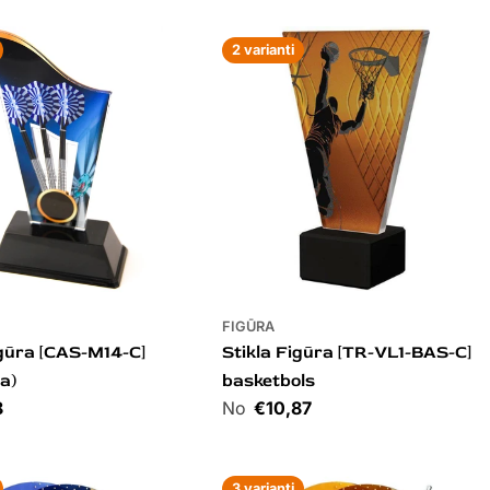
2 varianti
FIGŪRA
igūra [CAS-M14-C]
Stikla Figūra [TR-VL1-BAS-C]
la)
basketbols
8
Cena
€10,87
3 varianti