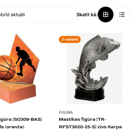
Skatīt kā:
2 varianti
FIGŪRA
igūra [SO309-BAS]
Mastikas figūra [TR-
ls (oranža)
RFST3020-25-S] zivs Karpa