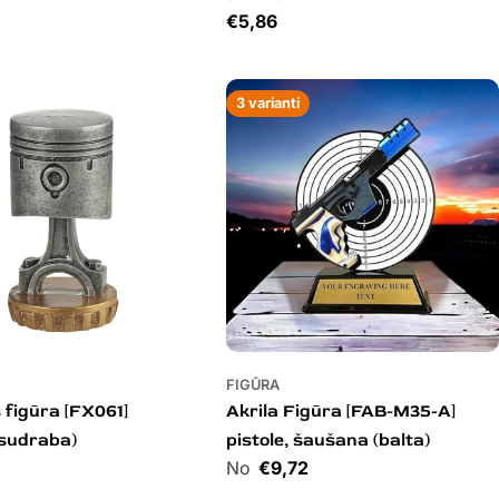
Cena
€5,86
3 varianti
FIGŪRA
 figūra [FX061]
Akrila Figūra [FAB-M35-A]
(sudraba)
pistole, šaušana (balta)
Cena
€9,72