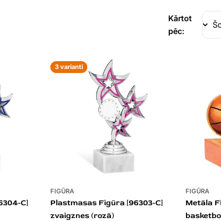
Kārtot
pēc:
3 varianti
FIGŪRA
FIGŪRA
6304-C]
Plastmasas Figūra [96303-C]
Metāla F
zvaigznes (rozā)
basketbo