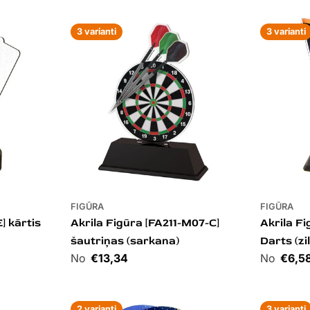
3 varianti
3 varianti
FIGŪRA
FIGŪRA
] kārtis
Akrila Figūra [FA211-M07-C]
Akrila F
šautriņas (sarkana)
Darts (zi
Cena
€13,34
Cena
€6,5
2 varianti
3 varianti