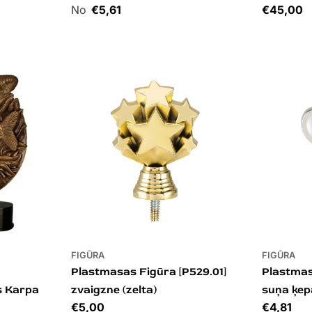
Cena
€5,61
Cena
€45,00
FIGŪRA
FIGŪRA
Plastmasas Figūra [P529.01]
Plastmas
s Karpa
zvaigzne (zelta)
suņa ķep
Cena
€5,00
Cena
€4,81