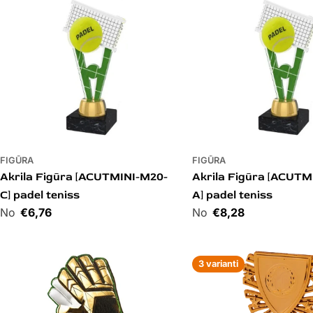
FIGŪRA
FIGŪRA
Akrila Figūra [ACUTMINI-M20-
Akrila Figūra [ACUTM
C] padel teniss
A] padel teniss
Cena
€6,76
Cena
€8,28
3 varianti