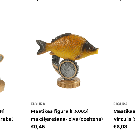
FIGŪRA
FIGŪRA
1]
Mastikas figūra [FX085]
Mastikas
draba)
makšķerēšana- zivs (dzeltena)
Virzulis 
Cena
€9,45
Cena
€8,93