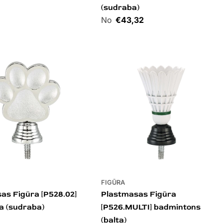
(sudraba)
Cena
€43,32
FIGŪRA
as Figūra [P528.02]
Plastmasas Figūra
a (sudraba)
[P526.MULTI] badmintons
(balta)