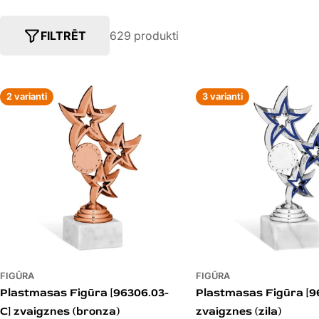
E
G
FILTRĒT
629 produkti
O
2 varianti
3 varianti
R
I
J
A
:
FIGŪRA
FIGŪRA
Plastmasas Figūra [96306.03-
Plastmasas Figūra [9
C] zvaigznes (bronza)
zvaigznes (zila)