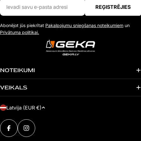
Ievadi
REĢISTRĒJIES
savu
e-
Abonējot jūs piekrītat
Pakalpojumu sniegšanas noteikumiem
un
pasta
Privātuma politikai.
adresi
NOTEIKUMI
VEIKALS
V
Latvija (EUR €)
A
Maksājuma
L
metodes
FACEBOOK
INSTAGRAM
S