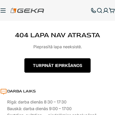
Pāriet
uz
G
saturu
404 LAPA NAV ATRASTA
Pieprasītā lapa neeksistē.
TURPINĀT IEPIRKŠANOS
DARBA LAIKS
Rīgā: darba dienās 8:30 – 17:30
Bauskā: darba dienās 9:00 – 17:00