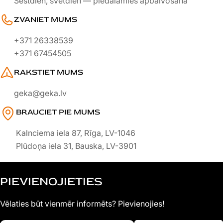
Sestdien, svētdien — piedalāmies apbalvošanā
ZVANIET MUMS
+371 26338539
+371 67454505
RAKSTIET MUMS
geka@geka.lv
BRAUCIET PIE MUMS
Kalnciema iela 87, Rīga, LV-1046
Plūdoņa iela 31, Bauska, LV-3901
PIEVIENOJIETIES
Vēlaties būt vienmēr informēts? Pievienojies!