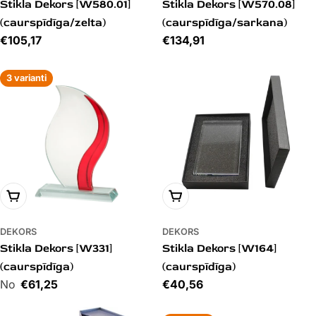
Stikla Dekors [W580.01]
Stikla Dekors [W570.08]
(caurspīdīga/zelta)
(caurspīdīga/sarkana)
Cena
€105,17
Cena
€134,91
3 varianti
PIEVIENOT GROZAM
PIEVIENOT GROZAM
DEKORS
DEKORS
Stikla Dekors [W331]
Stikla Dekors [W164]
(caurspīdīga)
(caurspīdīga)
Cena
€61,25
Cena
€40,56