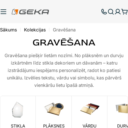
Pāriet
uz
G
saturu
Sākums
Kolekcijas
Gravēšana
GRAVĒŠANA
Gravēšana piešķir lietām nozīmi. No plāksnēm un durvju
izkārtnēm līdz stikla dekoriem un dāvanām – katru
izstrādājumu iespējams personalizēt, radot ko patiesi
unikālu. Izvēlies tekstu, vārdu vai simbolu, kas pārvērš
vienkāršu lietu īpašā atmiņā.
STIKLA
PLĀKSNES
VĀRDU
DUR