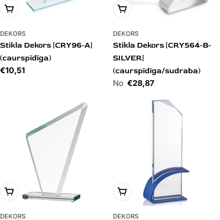
PIEVIENOT GROZAM
PIEVIENOT GROZAM
DEKORS
DEKORS
Stikla Dekors [CRY96-A]
Stikla Dekors [CRY564-B-
(caurspīdīga)
SILVER]
Cena
€10,51
(caurspīdīga/sudraba)
Cena
€28,87
PIEVIENOT GROZAM
PIEVIENOT GROZAM
DEKORS
DEKORS