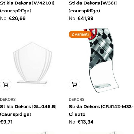
Stikla Dekors [W421.01]
Stikla Dekors [W361]
(caurspīdīga)
(caurspīdīga)
Cena
€26,66
Cena
€41,99
2 varianti
PIEVIENOT GROZAM
PIEVIENOT GROZAM
DEKORS
DEKORS
Stikla Dekors [GL.046.B]
Stikla Dekors [CR4142-M33-
(caurspīdīga)
C] auto
Cena
€9,71
Cena
€13,34