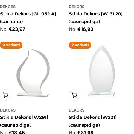
DEKORS
DEKORS
Stikla Dekors [GL.052.A]
Stikla Dekors [W131.20]
(sarkana)
(caurspīdīga)
Cena
€23,97
Cena
€16,93
3 varianti
2 varianti
PIEVIENOT GROZAM
PIEVIENOT GROZAM
DEKORS
DEKORS
Stikla Dekors [W291]
Stikla Dekors [W321]
(caurspīdīga)
(caurspīdīga)
Cena
€13,45
Cena
€31,68