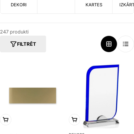
DEKORI
KARTES
IZKĀR
247 produkti
FILTRĒT
IZVĒLIES VARIANTU
PIEVIENOT GROZAM