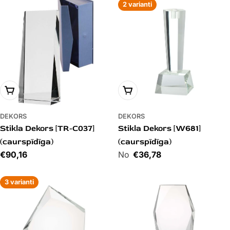
2 varianti
PIEVIENOT GROZAM
PIEVIENOT GROZAM
DEKORS
DEKORS
Stikla Dekors [TR-C037]
Stikla Dekors [W681]
(caurspīdīga)
(caurspīdīga)
Cena
€90,16
Cena
€36,78
3 varianti