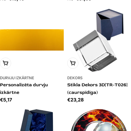
IZVĒLIES VARIANTU
PIEVIENOT GROZAM
DURVJU IZKĀRTNE
DEKORS
Personalizēta durvju
Stikla Dekors 3D[TR-T026]
izkārtne
(caurspīdīga)
Cena
€5,17
Cena
€23,28