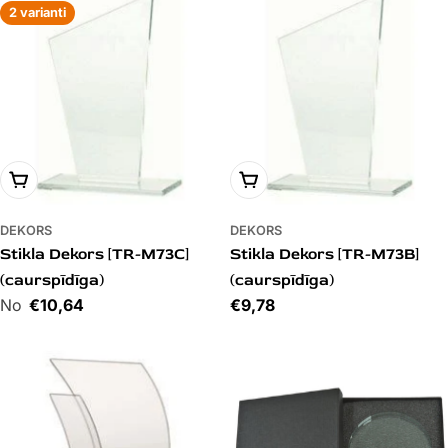
2 varianti
PIEVIENOT GROZAM
PIEVIENOT GROZAM
DEKORS
DEKORS
Stikla Dekors [TR-M73C]
Stikla Dekors [TR-M73B]
(caurspīdīga)
(caurspīdīga)
Cena
€10,64
Cena
€9,78