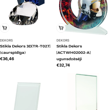
PIEVIENOT GROZAM
PIEVIENOT GROZAM
DEKORS
DEKORS
Stikla Dekors 3D[TR-T027]
Stikla Dekors
(caurspīdīga)
[ACTWH02002-A]
Cena
€36,46
ugunsdzēsēji
Cena
€32,74