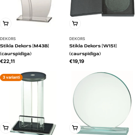
PIEVIENOT GROZAM
PIEVIENOT GROZAM
DEKORS
DEKORS
Stikla Dekors [M43B]
Stikla Dekors [W151]
(caurspīdīga)
(caurspīdīga)
Cena
€22,11
Cena
€19,19
3 varianti
PIEVIENOT GROZAM
PIEVIENOT GROZAM