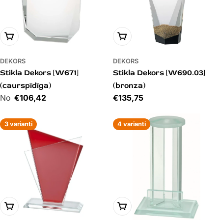
PIEVIENOT GROZAM
PIEVIENOT GROZAM
DEKORS
DEKORS
Stikla Dekors [W671]
Stikla Dekors [W690.03]
(caurspīdīga)
(bronza)
Cena
€106,42
Cena
€135,75
3 varianti
4 varianti
PIEVIENOT GROZAM
PIEVIENOT GROZAM