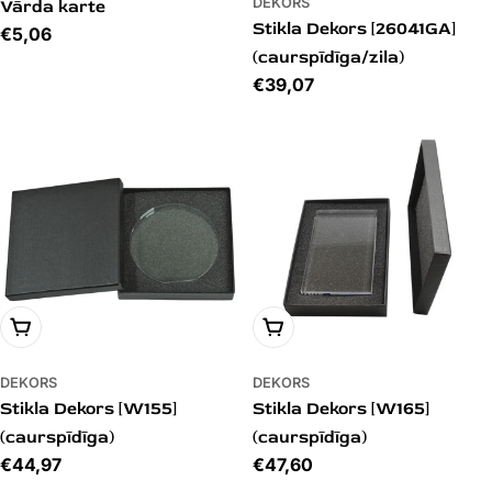
DEKORS
Vārda karte
Stikla Dekors [26041GA]
Cena
€5,06
(caurspīdīga/zila)
Cena
€39,07
PIEVIENOT GROZAM
PIEVIENOT GROZAM
DEKORS
DEKORS
Stikla Dekors [W155]
Stikla Dekors [W165]
(caurspīdīga)
(caurspīdīga)
Cena
€44,97
Cena
€47,60