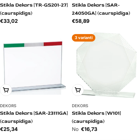
Stikla Dekors [TR-GS201-27]
Stikla Dekors [SAR-
(caurspīdīgs)
24050GA] (caurspīdīga)
Cena
€33,02
Cena
€58,89
3 varianti
PIEVIENOT GROZAM
PIEVIENOT GROZAM
DEKORS
DEKORS
Stikla Dekors [SAR-23111GA]
Stikla Dekors [W101]
(caurspīdīga)
(caurspīdīga)
Cena
€25,34
Cena
€16,73