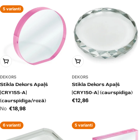
5 varianti
PIEVIENOT GROZAM
PIEVIENOT GROZAM
DEKORS
DEKORS
Stikla Dekors Apaļš
Stikla Dekors Apaļš
[CRY155-A]
[CRY150-A] (caurspīdīga)
Cena
€12,86
(caurspīdīga/rozā)
Cena
€18,98
6 varianti
5 varianti