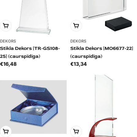
PIEVIENOT GROZAM
PIEVIENOT GROZAM
DEKORS
DEKORS
Stikla Dekors [TR-GS108-
Stikla Dekors [MO6677-22]
25] (caurspīdīga)
(caurspīdīga)
Cena
€16,48
Cena
€13,34
PIEVIENOT GROZAM
PIEVIENOT GROZAM