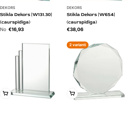
DEKORS
DEKORS
Stikla Dekors [W131.30]
Stikla Dekors [W654]
(caurspīdīga)
(caurspīdīga)
Cena
€16,93
Cena
€38,06
2 varianti
PIEVIENOT GROZAM
PIEVIENOT GROZAM
DEKORS
DEKORS
Stikla Dekors [W483]
Stikla Dekors [80612-B]
(caurspīdīga)
(caurspīdīga)
Cena
€46,79
Cena
€39,68