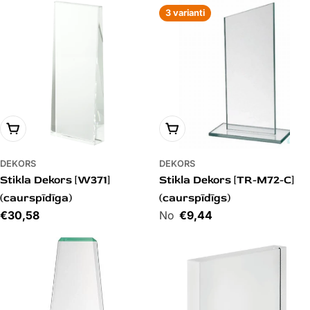
3 varianti
PIEVIENOT GROZAM
PIEVIENOT GROZAM
DEKORS
DEKORS
Stikla Dekors [W371]
Stikla Dekors [TR-M72-C]
(caurspīdīga)
(caurspīdīgs)
Cena
€30,58
Cena
€9,44