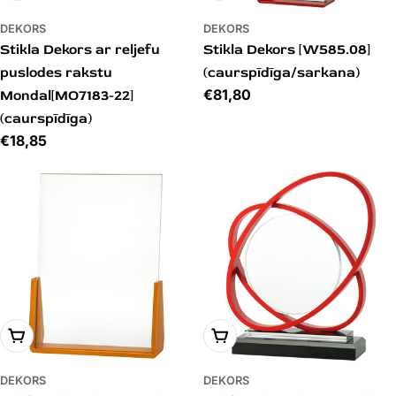
DEKORS
DEKORS
Stikla Dekors ar reljefu
Stikla Dekors [W585.08]
puslodes rakstu
(caurspīdīga/sarkana)
Cena
€81,80
Mondal[MO7183-22]
(caurspīdīga)
Cena
€18,85
PIEVIENOT GROZAM
PIEVIENOT GROZAM
DEKORS
DEKORS