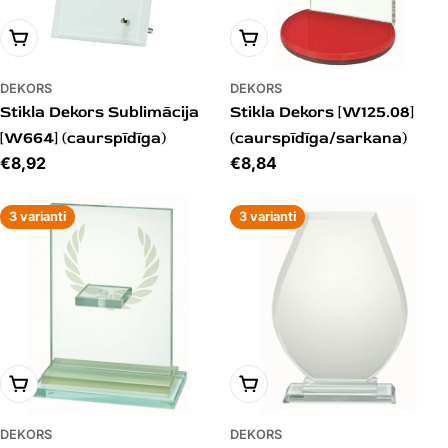
PIEVIENOT GROZAM
PIEVIENOT GROZAM
DEKORS
DEKORS
Stikla Dekors Sublimācija
Stikla Dekors [W125.08]
[W664] (caurspīdīga)
(caurspīdīga/sarkana)
Cena
€8,92
Cena
€8,84
3 varianti
3 varianti
PIEVIENOT GROZAM
PIEVIENOT GROZAM
DEKORS
DEKORS