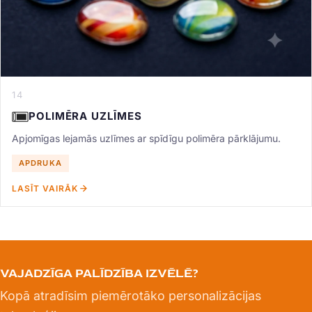
14
POLIMĒRA UZLĪMES
Apjomīgas lejamās uzlīmes ar spīdīgu polimēra pārklājumu.
APDRUKA
LASĪT VAIRĀK
VAJADZĪGA PALĪDZĪBA IZVĒLĒ?
Kopā atradīsim piemērotāko personalizācijas