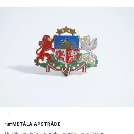
13
METĀLA APSTRĀDE
Unikālas nozīmītes, medaļas, monētas un plāksnes.