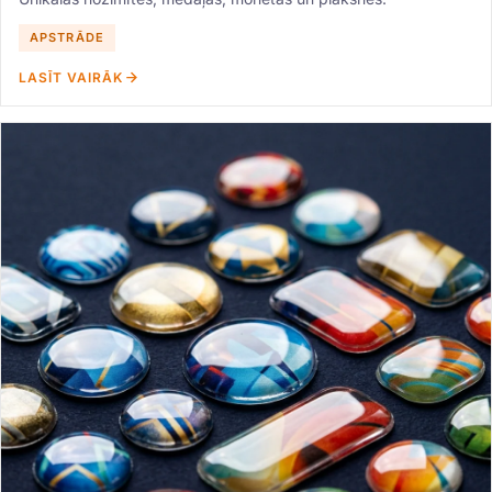
APSTRĀDE
LASĪT VAIRĀK