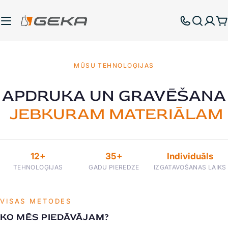
Pāriet
uz
G
saturu
MŪSU TEHNOLOĢIJAS
APDRUKA UN GRAVĒŠANA
JEBKURAM MATERIĀLAM
12+
35+
Individuāls
TEHNOLOĢIJAS
GADU PIEREDZE
IZGATAVOŠANAS LAIKS
VISAS METODES
KO MĒS PIEDĀVĀJAM?