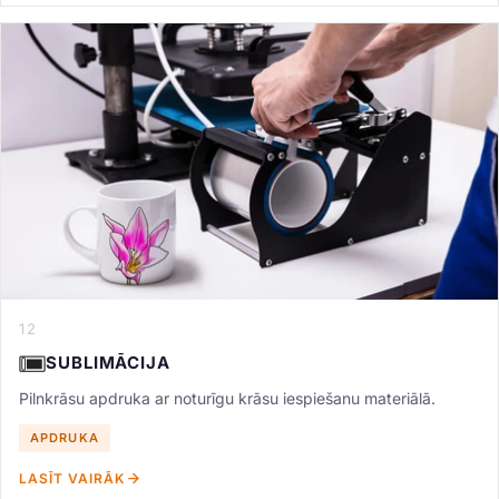
12
SUBLIMĀCIJA
Pilnkrāsu apdruka ar noturīgu krāsu iespiešanu materiālā.
APDRUKA
LASĪT VAIRĀK