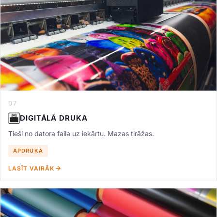
07
DIGITĀLĀ DRUKA
Tieši no datora faila uz iekārtu. Mazas tirāžas.
APDRUKA
LASĪT VAIRĀK