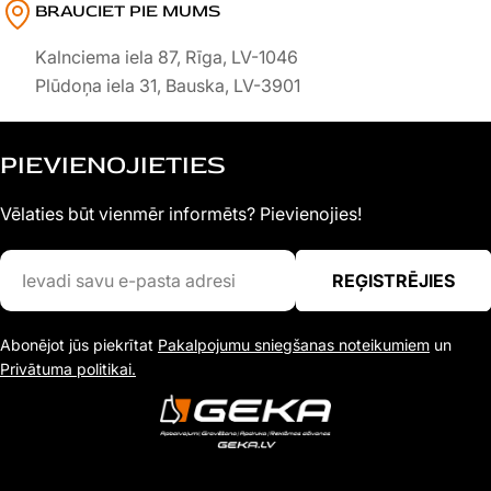
BRAUCIET PIE MUMS
Kalnciema iela 87, Rīga, LV-1046
Plūdoņa iela 31, Bauska, LV-3901
PIEVIENOJIETIES
Vēlaties būt vienmēr informēts? Pievienojies!
Ievadi
REĢISTRĒJIES
savu
e-
Abonējot jūs piekrītat
Pakalpojumu sniegšanas noteikumiem
un
pasta
Privātuma politikai.
adresi