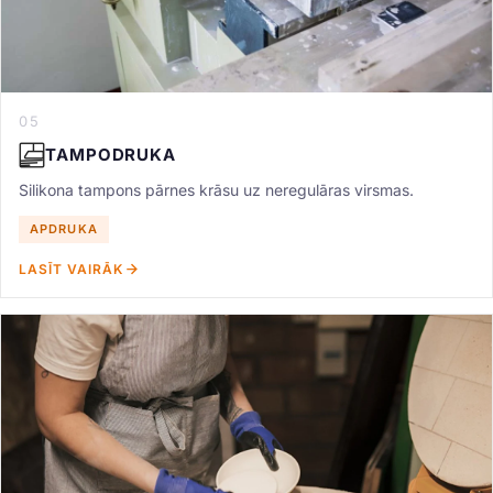
05
TAMPODRUKA
Silikona tampons pārnes krāsu uz neregulāras virsmas.
APDRUKA
LASĪT VAIRĀK