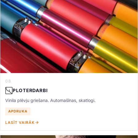
08
PLOTERDARBI
Vinila plēvju griešana. Automašīnas, skatlogi.
APDRUKA
LASĪT VAIRĀK