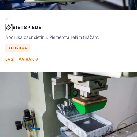
04
SIETSPIEDE
Apdruka caur sietiņu. Piemērota lielām tirāžām.
APDRUKA
LASĪT VAIRĀK