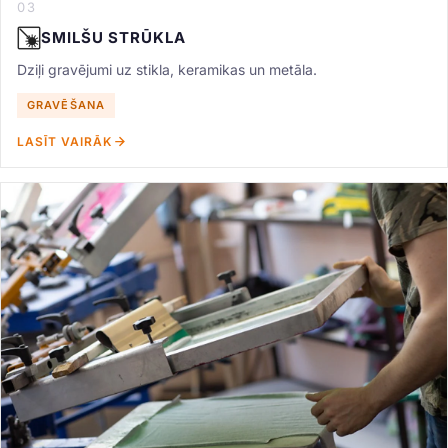
03
SMILŠU STRŪKLA
Dziļi gravējumi uz stikla, keramikas un metāla.
GRAVĒŠANA
LASĪT VAIRĀK