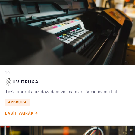
10
UV DRUKA
Tieša apdruka uz dažādām virsmām ar UV cietināmu tinti.
APDRUKA
LASĪT VAIRĀK