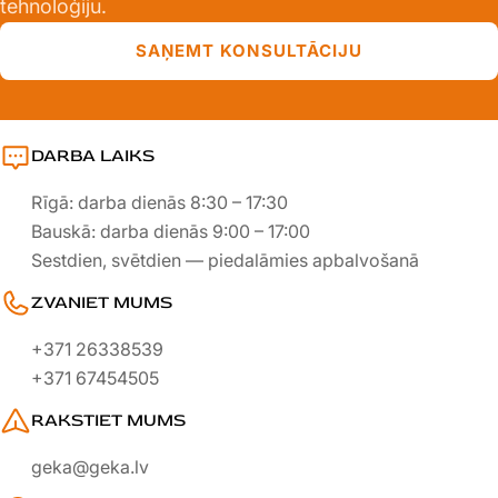
tehnoloģiju.
SAŅEMT KONSULTĀCIJU
DARBA LAIKS
Rīgā: darba dienās 8:30 – 17:30
Bauskā: darba dienās 9:00 – 17:00
Sestdien, svētdien — piedalāmies apbalvošanā
ZVANIET MUMS
+371 26338539
+371 67454505
RAKSTIET MUMS
geka@geka.lv