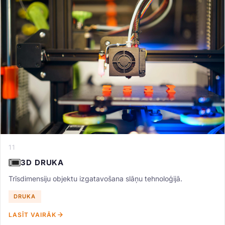
11
3D DRUKA
Trīsdimensiju objektu izgatavošana slāņu tehnoloģijā.
DRUKA
LASĪT VAIRĀK