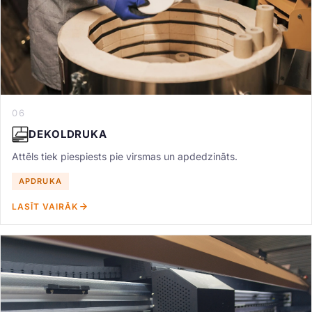
06
DEKOLDRUKA
Attēls tiek piespiests pie virsmas un apdedzināts.
APDRUKA
LASĪT VAIRĀK