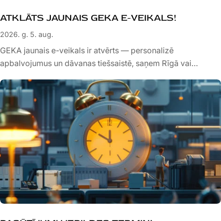
ATKLĀTS JAUNAIS GEKA E-VEIKALS!
2026. g. 5. aug.
GEKA jaunais e-veikals ir atvērts — personalizē
apbalvojumus un dāvanas tiešsaistē, saņem Rīgā vai
Bauskā.