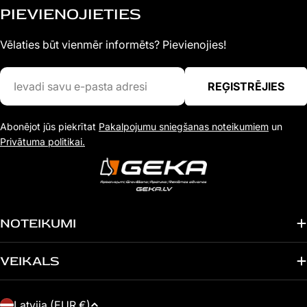
PIEVIENOJIETIES
Vēlaties būt vienmēr informēts? Pievienojies!
Ievadi
REĢISTRĒJIES
savu
e-
Abonējot jūs piekrītat
Pakalpojumu sniegšanas noteikumiem
un
pasta
Privātuma politikai.
adresi
NOTEIKUMI
VEIKALS
V
Latvija (EUR €)