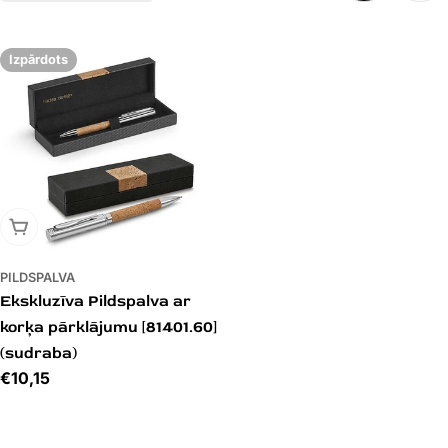
I
J
Izpārdots
A
:
IZPĀRDOTS
PILDSPALVA
Ekskluzīva Pildspalva ar
korķa pārklājumu [81401.60]
(sudraba)
Cena
€10,15