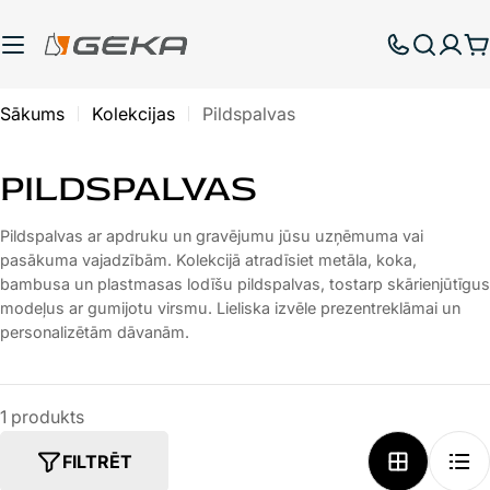
Pāriet
uz
G
saturu
Sākums
Kolekcijas
Pildspalvas
K
PILDSPALVAS
A
Pildspalvas ar apdruku un gravējumu jūsu uzņēmuma vai
pasākuma vajadzībām. Kolekcijā atradīsiet metāla, koka,
T
bambusa un plastmasas lodīšu pildspalvas, tostarp skārienjūtīgus
E
modeļus ar gumijotu virsmu. Lieliska izvēle prezentreklāmai un
personalizētām dāvanām.
G
O
1 produkts
R
FILTRĒT