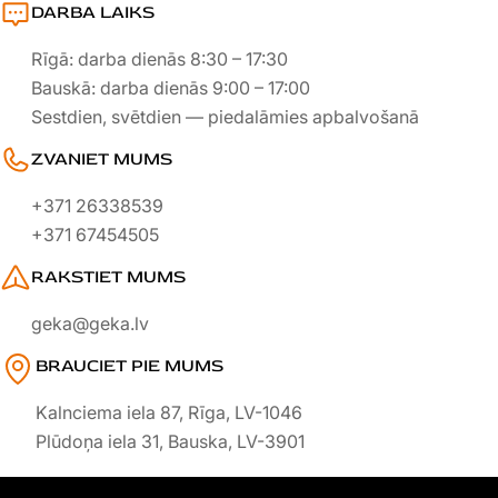
DARBA LAIKS
Rīgā: darba dienās 8:30 – 17:30
Bauskā: darba dienās 9:00 – 17:00
Sestdien, svētdien — piedalāmies apbalvošanā
ZVANIET MUMS
+371 26338539
+371 67454505
RAKSTIET MUMS
geka@geka.lv
BRAUCIET PIE MUMS
Kalnciema iela 87, Rīga, LV-1046
Plūdoņa iela 31, Bauska, LV-3901