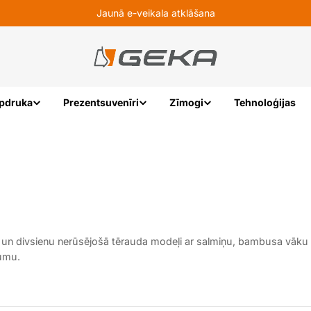
Jaunā e-veikala atklāšana
pdruka
Prezentsuvenīri
Zīmogi
Tehnoloģijas
a un divsienu nerūsējošā tērauda modeļi ar salmiņu, bambusa vāku
jumu.