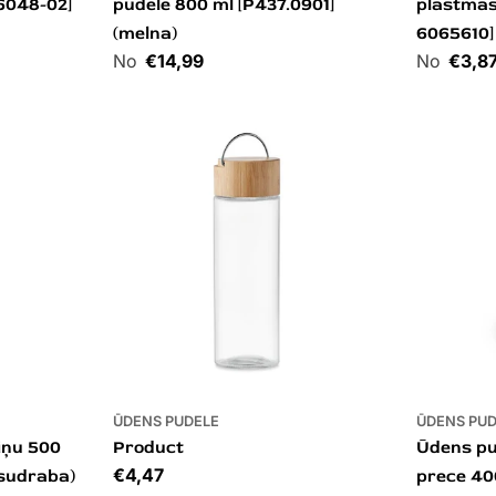
6048-02]
pudele 800 ml [P437.0901]
plastma
(melna)
6065610]
Cena
€14,99
Cena
€3,8
ŪDENS PUDELE
ŪDENS PU
iņu 500
Product
Ūdens pu
Cena
€4,47
(sudraba)
prece 40