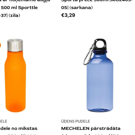
 500 ml Sporttle
05] (sarkana)
Cena
€3,29
7] (zila)
DELE
ŪDENS PUDELE
dele no mīkstas
MECHELEN pārstrādāta