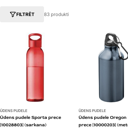
E
G
FILTRĒT
83 produkti
O
R
I
J
A
:
ŪDENS PUDELE
ŪDENS PUDELE
Ūdens pudele Sporta prece
Ūdens pudele Oregon
[10028803] (sarkana)
prece [10000203] (metā