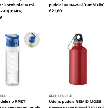
ar karabīni.500 ml
pudele [10084255] (tumši zila)
Cena
€21,60
-01] (balta)
9
DELE
ŪDENS PUDELE
dele no RPET
Ūdens pudele REMID MOSS
a ar noņemamu augļu
Sporta prece 500ml [MO2403-