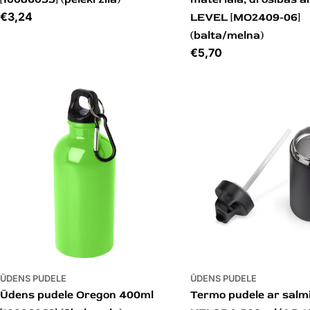
Cena
€3,24
LEVEL [MO2409-06]
(balta/melna)
Cena
€5,70
ŪDENS PUDELE
ŪDENS PUDELE
Ūdens pudele Oregon 400ml
Termo pudele ar salm