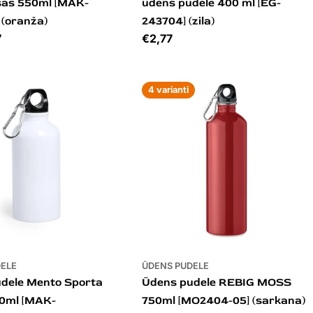
sas 550ml [MAK-
ūdens pudele 400 ml [EG-
 (oranža)
243704] (zila)
7
Cena
€2,77
4 varianti
DELE
ŪDENS PUDELE
dele Mento Sporta
Ūdens pudele REBIG MOSS
0ml [MAK-
750ml [MO2404-05] (sarkana)