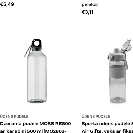
Cena
€5,49
pelēka)
Cena
€3,11
ŪDENS PUDELE
ŪDENS PUDELE
Dzeramā pudele MOSS RE500
Sporta ūdens pudele 
ar karabīni 500 ml [MO2803-
Air Gifts, vāks ar fik