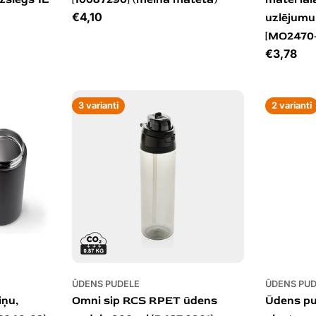
Cena
€4,10
uzlējumu
[MO2470-3
Cena
€3,78
3 varianti
2 varianti
ŪDENS PUDELE
ŪDENS PU
iņu,
Omni sip RCS RPET ūdens
Ūdens pu