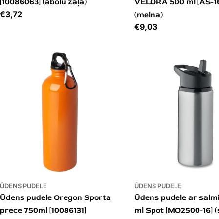
[10086063] (ābolu zaļa)
VELORA 500 ml [AS-1
Cena
€3,72
(melna)
Cena
€9,03
ŪDENS PUDELE
ŪDENS PUDELE
Ūdens pudele Oregon Sporta
Ūdens pudele ar salm
prece 750ml [10086131]
ml Spot [MO2500-16] 