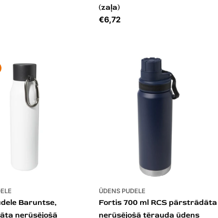
(zaļa)
Cena
€6,72
DELE
ŪDENS PUDELE
dele Baruntse,
Fortis 700 ml RCS pārstrādāta
āta nerūsējošā
nerūsējošā tērauda ūdens