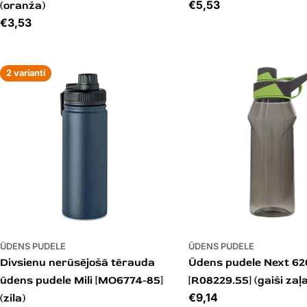
Cena
€5,53
(oranža)
Cena
€3,53
2 varianti
ŪDENS PUDELE
ŪDENS PUDELE
Divsienu nerūsējošā tērauda
Ūdens pudele Next 62
ūdens pudele Mili [MO6774-85]
[R08229.55] (gaiši zaļ
Cena
€9,14
(zila)