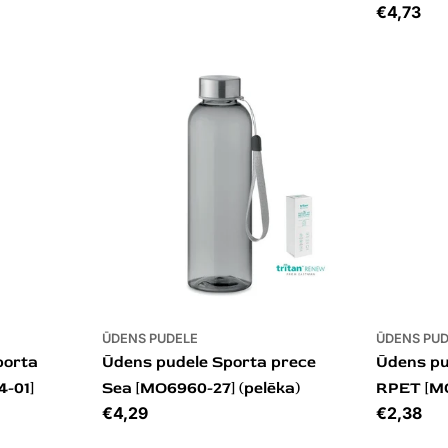
Cena
€4,73
ŪDENS PUDELE
ŪDENS PU
porta
Ūdens pudele Sporta prece
Ūdens pu
4-01]
Sea [MO6960-27] (pelēka)
RPET [MO
Cena
€4,29
Cena
€2,38