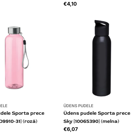
Cena
€4,10
DELE
ŪDENS PUDELE
dele Sporta prece
Ūdens pudele Sporta prece
9910-31] (rozā)
Sky [10065390] (melna)
Cena
€6,07