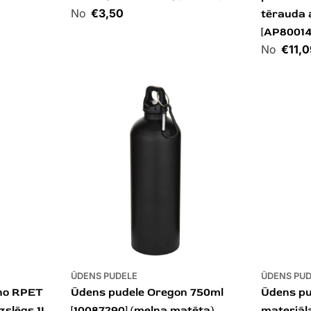
Cena
€3,50
tērauda 
[AP800142
Cena
€11,0
ŪDENS PUDELE
ŪDENS PU
 no RPET
Ūdens pudele Oregon 750ml
Ūdens pu
zslēgs 1L
[10087290] (melna matēta)
materiāl