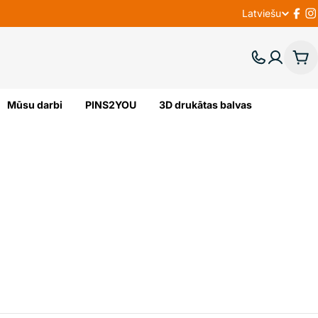
Latviešu
V
Fac
I
A
Gr
L
Mūsu darbi
PINS2YOU
3D drukātas balvas
O
D
A