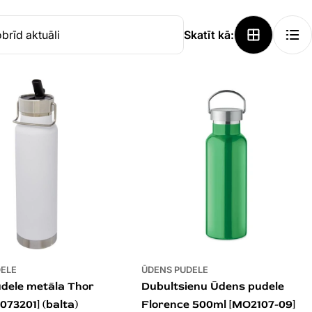
Skatīt kā:
DELE
ŪDENS PUDELE
dele metāla Thor
Dubultsienu Ūdens pudele
073201] (balta)
Florence 500ml [MO2107-09]