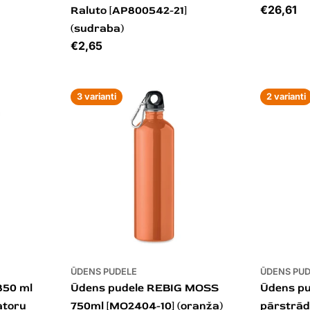
Cena
€26,61
Raluto [AP800542-21]
(sudraba)
Cena
€2,65
3 varianti
2 varianti
ŪDENS PUDELE
ŪDENS PU
850 ml
Ūdens pudele REBIG MOSS
Ūdens pu
satoru
750ml [MO2404-10] (oranža)
pārstrād