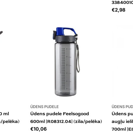
33840010
Cena
€2,98
ŪDENS PUDELE
ŪDENS PU
0 ml
Ūdens pudele Feelsogood
Ūdens pu
a/pelēka)
600ml [R08312.04] (zila/pelēka)
augļu iel
Cena
€10,06
700ml [E