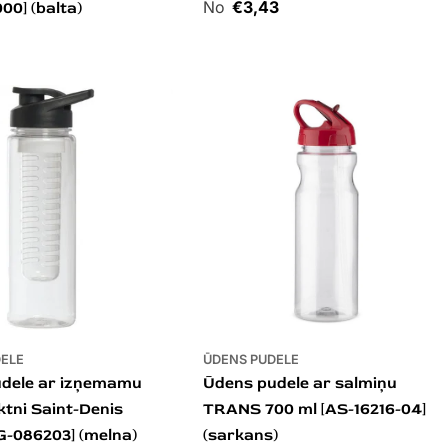
Cena
€3,43
00] (balta)
DELE
ŪDENS PUDELE
dele ar izņemamu
Ūdens pudele ar salmiņu
iktni Saint-Denis
TRANS 700 ml [AS-16216-04]
G-086203] (melna)
(sarkans)