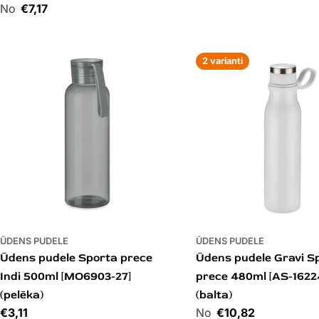
Cena
€7,17
2 varianti
ŪDENS PUDELE
ŪDENS PUDELE
Ūdens pudele Sporta prece
Ūdens pudele Gravi S
Indi 500ml [MO6903-27]
prece 480ml [AS-1622
(pelēka)
(balta)
Cena
€3,11
Cena
€10,82