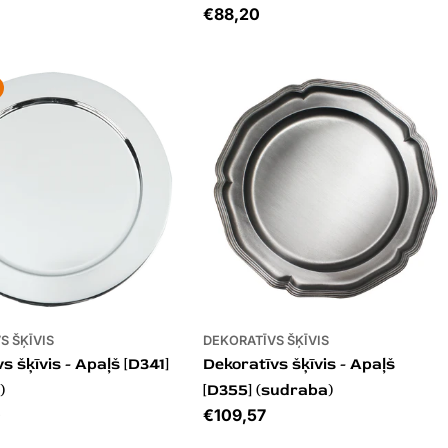
Cena
€88,20
S ŠĶĪVIS
DEKORATĪVS ŠĶĪVIS
s šķīvis - Apaļš [D341]
Dekoratīvs šķīvis - Apaļš
)
[D355] (sudraba)
0
Cena
€109,57