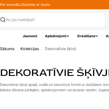
Pāriet
Par mums
BUJ
Sazinies ar mums
uz
saturu
Meklēt
Jaunumi
Apbalvojumi
Gravēšana
A
Sākums
Kolekcijas
Dekoratīvie šķīvji
K
DEKORATĪVIE ŠĶĪVJ
A
Dekoratīvie šķīvji apaļā, ovālā un taisnstūra formā ar dažādiem iz
lieliska dāvana jubilejām, apbalvojumiem vai atceres reizēm. Izga
T