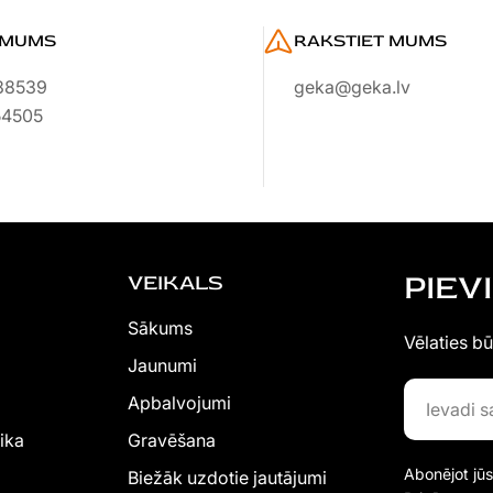
 MUMS
RAKSTIET MUMS
38539
geka@geka.lv
54505
PIEV
VEIKALS
Sākums
Vēlaties bū
Jaunumi
Ievadi
Apbalvojumi
savu
ika
Gravēšana
e-
Abonējot jūs
Biežāk uzdotie jautājumi
pasta