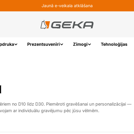
Jaunā e-veikala atklāšana
pdruka
Prezentsuvenīri
Zīmogi
Tehnoloģijas
I
mēriem no D10 līdz D30. Piemēroti gravēšanai un personalizācijai —
tavojam ar individuālu gravējumu pēc jūsu vēlmēm.