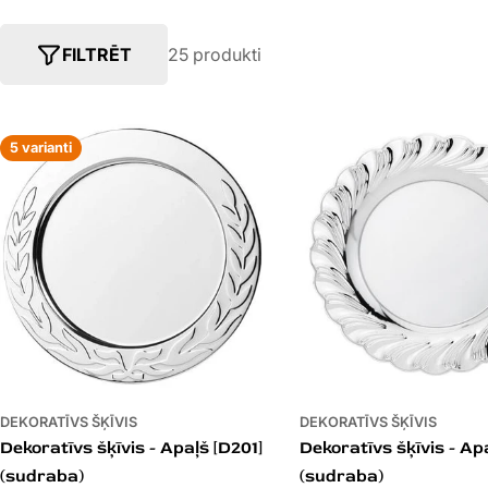
E
G
FILTRĒT
25 produkti
O
5 varianti
R
I
J
A
:
DEKORATĪVS ŠĶĪVIS
DEKORATĪVS ŠĶĪVIS
Dekoratīvs šķīvis - Apaļš [D201]
Dekoratīvs šķīvis - Apa
(sudraba)
(sudraba)