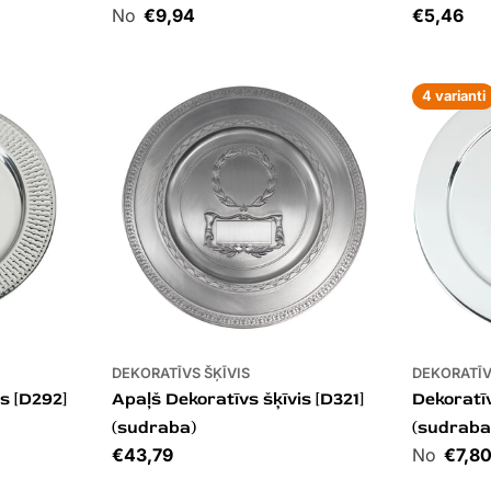
Cena
€9,94
Cena
€5,46
4 varianti
DEKORATĪVS ŠĶĪVIS
DEKORATĪV
s [D292]
Apaļš Dekoratīvs šķīvis [D321]
Dekoratīv
(sudraba)
(sudraba
Cena
€43,79
Cena
€7,8