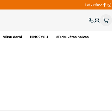
Latviešu
V
Fac
I
A
Gr
L
Mūsu darbi
PINS2YOU
3D drukātas balvas
O
D
A