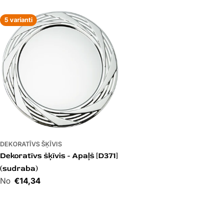
5 varianti
DEKORATĪVS ŠĶĪVIS
Dekoratīvs šķīvis - Apaļš [D371]
(sudraba)
Cena
€14,34