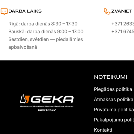
DARBA LAIKS
ZVANIET
Rīgā: darba dienās 8:30 – 17:30
+371 263
Bauskā: darba dienās 9:00 – 17:00
+371 674
Sestdien, svētdien — piedalāmies
apbalvošanā
NOTEIKUMI
Piegādes politika
Atmaksas politika
Privātuma politika
Pakalpojumu polit
Kontakti