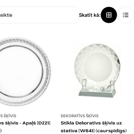
Skatīt kā:
S ŠĶĪVIS
DEKORATĪVS ŠĶĪVIS
s šķīvis - Apaļš [D221]
Stikla Dekoratīvs šķīvis uz
)
statīva [W641] (caurspīdīgs)