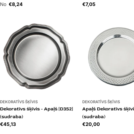
Cena
€8,24
Cena
€7,05
DEKORATĪVS ŠĶĪVIS
DEKORATĪVS ŠĶĪVIS
Dekoratīvs šķīvis - Apaļš [D352]
Apaļš Dekoratīvs šķīvi
(sudraba)
(sudraba)
Cena
€45,13
Cena
€20,00