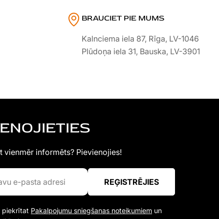
BRAUCIET PIE MUMS
Kalnciema iela 87, Rīga, LV-1046
Plūdoņa iela 31, Bauska, LV-3901
IENOJIETIES
t vienmēr informēts? Pievienojies!
REĢISTRĒJIES
 piekrītat
Pakalpojumu sniegšanas noteikumiem
un