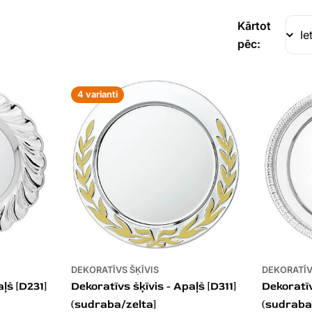
Kārtot
pēc:
4 varianti
DEKORATĪVS ŠĶĪVIS
DEKORATĪV
ļš [D231]
Dekoratīvs šķīvis - Apaļš [D311]
Dekoratīv
(sudraba/zelta]
(sudraba